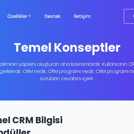
Özellikler
Destek
İletişim
Temel Konseptler
ımının yapısını oluşturan ana kavramlardır. Kullanıcının CRM 
içeriklerdir. CRM nedir, CRM programı nedir, CRM programı nas
soruların cevabını içerir.
el CRM Bilgisi
odüller