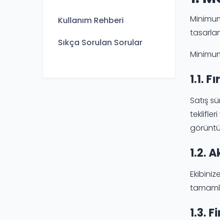
Minimum
Kullanım Rehberi
tasarlan
Sıkça Sorulan Sorular
Minimum
1.1. F
Satış sü
teklifle
görüntül
1.2. A
Ekibiniz
tamamla
1.3. F