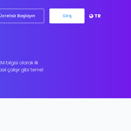
TR
Ücretsiz Başlayın
Giriş
bilgisi olarak ilk
ıl çalışır gibi temel