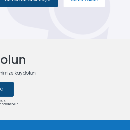
dolun
enimize kaydolun.
 Ol
nuz.
nderebilir.