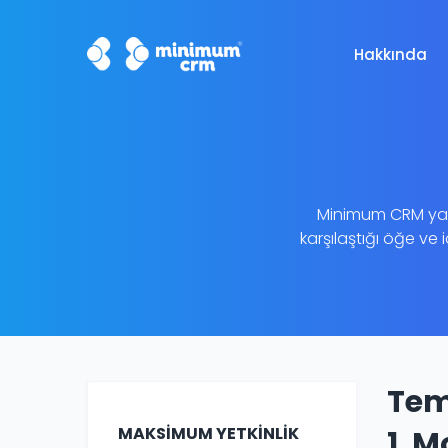
Hakkında
Minimum CRM yazıl
karşılaştığı öğe ve 
Tem
MAKSİMUM YETKİNLİK
1. M