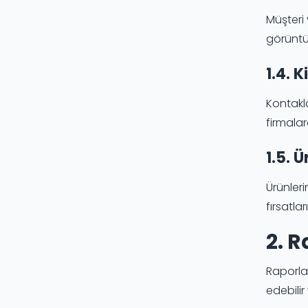
Müşteri 
görüntül
1.4. K
Kontaklar
firmalar
1.5. Ü
Ürünleri
fırsatlar
2. 
Raporlam
edebilir 