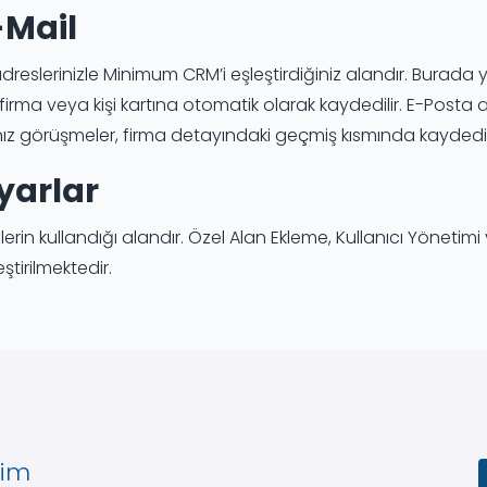
-Mail
dreslerinizle Minimum CRM’i eşleştirdiğiniz alandır. Burada y
irma veya kişi kartına otomatik olarak kaydedilir. E-Posta a
ız görüşmeler, firma detayındaki geçmiş kısmında kaydediler
yarlar
lerin kullandığı alandır. Özel Alan Ekleme, Kullanıcı Yönetim
ştirilmektedir.
yim