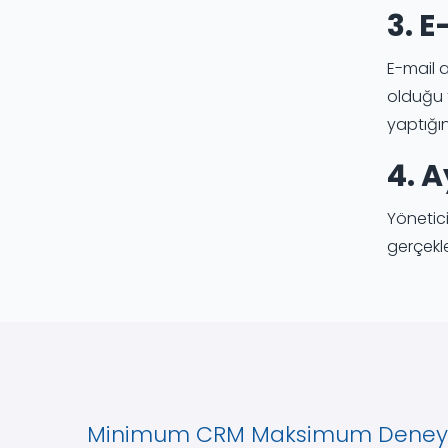
3. E
E-mail a
olduğu f
yaptığın
4. A
Yönetici
gerçekle
Minimum CRM Maksimum Dene