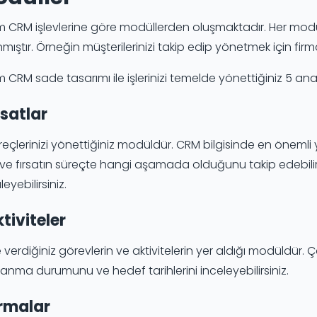
 CRM işlevlerine göre modüllerden oluşmaktadır. Her modül
mıştır. Örneğin müşterilerinizi takip edip yönetmek için firmal
 CRM sade tasarımı ile işlerinizi temelde yönettiğiniz 5 an
ırsatlar
reçlerinizi
yönettiğiniz modüldür. CRM bilgisinde en önemli 
ri ve fırsatın süreçte hangi aşamada olduğunu takip edebilir, 
eyebilirsiniz.
ktiviteler
e verdiğiniz görevlerin ve
aktivitelerin
yer aldığı modüldür. Çalı
nma durumunu ve hedef tarihlerini inceleyebilirsiniz.
irmalar