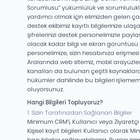
Sorumlusu” yükümlülük ve sorumluluklar
yardımcı olmak için elimizden gelen çaba
destek ekibimiz kayıtlı bilgilerinize ul
şifrelerinizi destek personelimizle pa
olacak kadar bilgi ve ekran görüntüsü 
personelimize, sizin hesabınıza erişmesi
Aralarında web sitemiz, mobil arayüzler,
kanalları da bulunan çeşitli kaynaklar
hükümler dahilinde bu bilgileri işleme
oluyorsunuz.
Hangi Bilgileri Topluyoruz?
1. Sizin Tarafınızdan Sağlanan Bilgiler
Minimum CRM’i, Kullanıcı veya Ziyaretçi ol
Kişisel kayıt bilgileri: Kullanıcı olar
bazı bilgiler sağlayabilirsiniz. Bunlar is