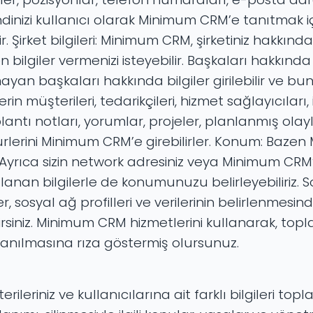
Kendinizi kullanıcı olarak Minimum CRM’e tanıtmak içi
irilir. Şirket bilgileri: Minimum CRM, şirketiniz hakkı
 bilgiler vermenizi isteyebilir. Başkaları hakkında
an başkaları hakkında bilgiler girilebilir ve bunl
in müşterileri, tedarikçileri, hizmet sağlayıcıları,
oplantı notları, yorumlar, projeler, planlanmış olayl
türlerini Minimum CRM’e girebilirler. Konum: Bazen
. Ayrıca sizin network adresiniz veya Minimum CRM’
anan bilgilerle de konumunuzu belirleyebiliriz. S
r, sosyal ağ profilleri ve verilerinin belirlenmesin
ilirsiniz. Minimum CRM hizmetlerini kullanarak, top
ullanılmasına rıza göstermiş olursunuz.
leriniz ve kullanıcılarına ait farklı bilgileri top