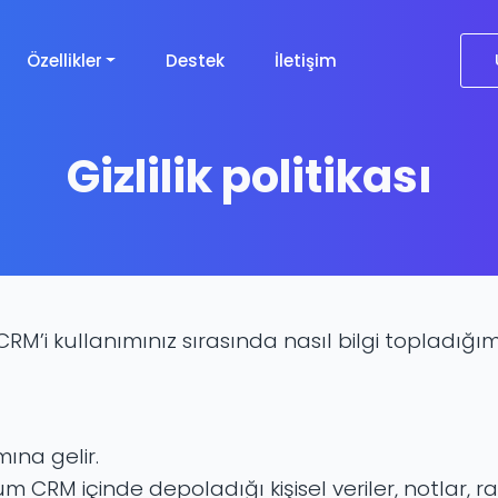
Özellikler
Destek
İletişim
Gizlilik politikası
um CRM’i kullanımınız sırasında nasıl bilgi topladığ
ına gelir.
imum CRM içinde depoladığı kişisel veriler, notlar, 