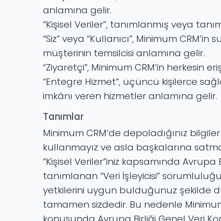
anlamına gelir.
“Kişisel Veriler”, tanımlanmış veya tanımla
“Siz” veya “Kullanıcı”, Minimum CRM’in
müşterinin temsilcisi anlamına gelir.
“Ziyaretçi”, Minimum CRM’in herkesin eriş
“Entegre Hizmet”, üçüncü kişilerce sağ
imkânı veren hizmetler anlamına gelir.
Tanımlar
Minimum CRM’de depoladığınız bilgiler si
kullanmayız ve asla başkalarına satmayız
“Kişisel Veriler”iniz kapsamında Avrupa
tanımlanan “Veri İşleyicisi” sorumluluğu t
yetkilerini uygun bulduğunuz şekilde dü
tamamen sizdedir. Bu nedenle Minimum C
konusunda Avrupa Birliği Genel Veri K