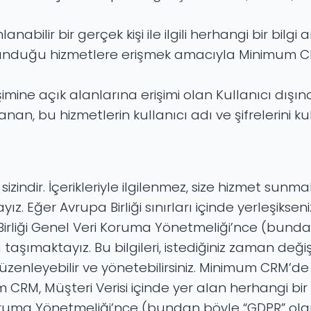
nabilir bir gerçek kişi ile ilgili herhangi bir bilgi 
 sunduğu hizmetlere erişmek amacıyla Minimum CR
imine açık alanlarına erişimi olan Kullanıcı dışında
lanan, bu hizmetlerin kullanıcı adı ve şifreleri
zindir. İçerikleriyle ilgilenmez, size hizmet sun
. Eğer Avrupa Birliği sınırları içinde yerleşiksen
 Birliği Genel Veri Koruma Yönetmeliği’nce (bund
aşımaktayız. Bu bilgileri, istediğiniz zaman değiştir
zenleyebilir ve yönetebilirsiniz. Minimum CRM’de 
RM, Müşteri Verisi içinde yer alan herhangi bir K
oruma Yönetmeliği’nce (bundan böyle “GDPR” olar