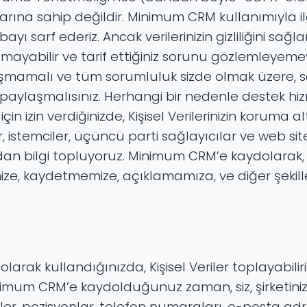
ına sahip değildir. Minimum CRM kullanımıyla ilg
yı sarf ederiz. Ancak verilerinizin gizliliğini sağ
aşamayabilir ve tarif ettiğiniz sorunu gözlemleyem
ylaşmamalı ve tüm sorumluluk sizde olmak üzere,
paylaşmalısınız. Herhangi bir nedenle destek hi
 için izin verdiğinizde, Kişisel Verilerinizin koru
 istemciler, üçüncü parti sağlayıcılar ve web sitel
dan bilgi topluyoruz. Minimum CRM’e kaydolarak, K
mize, kaydetmemize, açıklamamıza, ve diğer şekil
arak kullandığınızda, Kişisel Veriler toplayabiliriz.
ak Minimum CRM’e kaydolduğunuz zaman, siz, şirketi
imler, pozisyonlar, telefon numaraları, e-posta adres