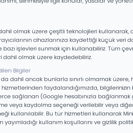
anımı, silinmesiyle ilgili konular, yasalar ve yöne
l olmak üzere çeşitli teknolojileri kullanarak, ci
rayıcılarının cihazlarınıza kaydettiği küçük veri
 bazı işlevleri sunmak için kullanabiliriz. Tüm çevr
eri dahil olmak üzere kaydedebiliriz.
len Bilgiler
 dahil ancak bunlarla sınırlı olmamak üzere, hiz
hizmetlerinden faydalandığımızda, bilgilerinizin k
erce sağlanan (Google hesabınızla bağlanmak gibi)
şme veya kaydolma seçeneği verilebilir veya diğe
neği kullanılabilir. Bu tür hizmetleri kullanar
yayımladığı kullanım koşullarını ve gizlilik politi