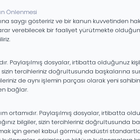
rın Önlenmesi
ına saygı gösteririz ve bir kanun kuvvetinden haklı
 zarar verebilecek bir faaliyet yürütmekte olduğ
riz.
. Paylaşılmış dosyalar, irtibatta olduğunuz kişile
 sizin tercihleriniz doğrultusunda başkalarına sunul
ileriniz de aynı işlemin parçası olarak yeni sahibine
en bağlar.
aşım ortamıdır. Paylaşılmış dosyalar, irtibatta old
ığınız bilgiler, sizin tercihleriniz doğrultusunda 
orumak için genel kabul görmüş endüstri standartla