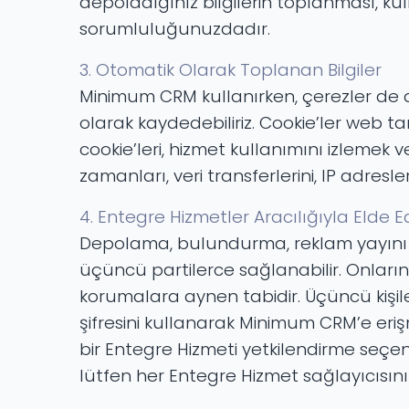
depoladığınız bilgilerin toplanması, kull
sorumluluğunuzdadır.
3. Otomatik Olarak Toplanan Bilgiler
Minimum CRM kullanırken, çerezler de dahi
olarak kaydedebiliriz. Cookie’ler web ta
cookie’leri, hizmet kullanımını izlemek ve
zamanları, veri transferlerini, IP adresl
4. Entegre Hizmetler Aracılığıyla Elde Edi
Depolama, bulundurma, reklam yayını da
üçüncü partilerce sağlanabilir. Onların 
korumalara aynen tabidir. Üçüncü kişil
şifresini kullanarak Minimum CRM’e eri
bir Entegre Hizmeti yetkilendirme seçe
lütfen her Entegre Hizmet sağlayıcısının 