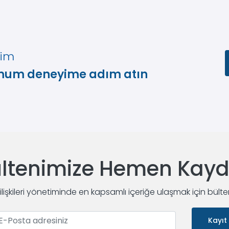
yim
imum deneyime adım atın
ltenimize Hemen Kay
 ilişkileri yönetiminde en kapsamlı içeriğe ulaşmak için bült
Kayıt