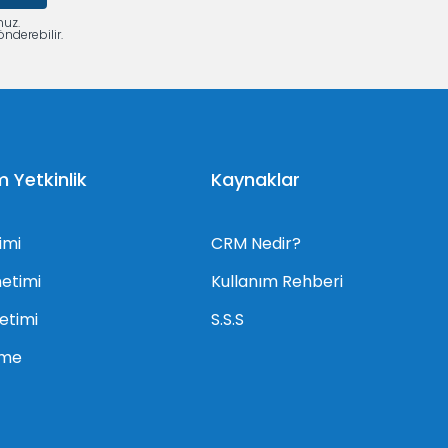
nuz.
nderebilir.
Yetkinlik
Kaynaklar
imi
CRM Nedir?
netimi
Kullanım Rehberi
netimi
S.S.S
rme