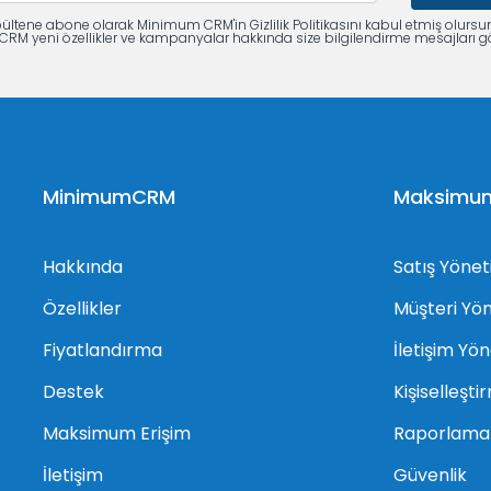
ültene abone olarak Minimum CRM'in Gizlilik Politikasını kabul etmiş olursu
M yeni özellikler ve kampanyalar hakkında size bilgilendirme mesajları gö
MinimumCRM
Maksimum 
Hakkında
Satış Yönet
Özellikler
Müşteri Yö
Fiyatlandırma
İletişim Yö
Destek
Kişiselleşti
Maksimum Erişim
Raporlama
İletişim
Güvenlik