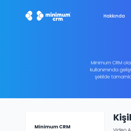
Hakkında
Minimum CRM olara
kullanımında geliş
şekilde tamamlam
Kiş
Minimum CRM
Video A