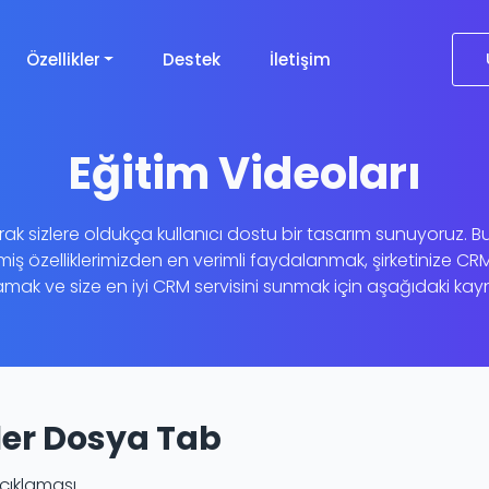
Özellikler
Destek
İletişim
Eğitim Videoları
k sizlere oldukça kullanıcı dostu bir tasarım sunuyoruz. Bu
miş özelliklerimizden en verimli faydalanmak, şirketinize CR
ak ve size en iyi CRM servisini sunmak için aşağıdaki kayna
iler Dosya Tab
çıklaması