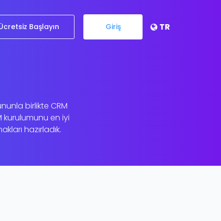
TR
Ücretsiz Başlayın
Giriş
nunla birlikte CRM
M kurulumunu en iyi
kları hazırladık.