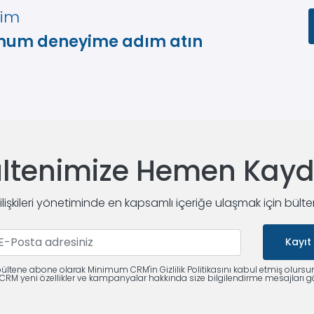
yim
imum deneyime adım atın
ltenimize Hemen Kay
 ilişkileri yönetiminde en kapsamlı içeriğe ulaşmak için bült
Kayıt
ültene abone olarak Minimum CRM'in Gizlilik Politikasını kabul etmiş olursu
M yeni özellikler ve kampanyalar hakkında size bilgilendirme mesajları gö