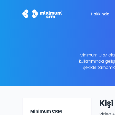
Hakkında
Minimum CRM olara
kullanımında geliş
şekilde tamamlam
Kiş
Minimum CRM
Video A