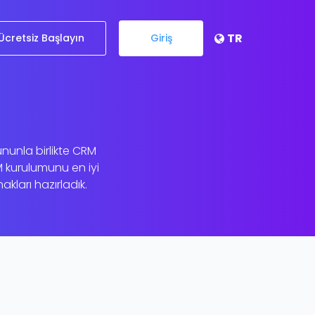
TR
Ücretsiz Başlayın
Giriş
nunla birlikte CRM
M kurulumunu en iyi
kları hazırladık.