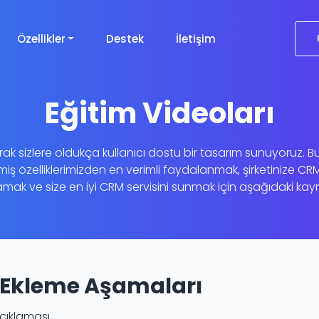
Özellikler
Destek
İletişim
Eğitim Videoları
k sizlere oldukça kullanıcı dostu bir tasarım sunuyoruz. Bu
miş özelliklerimizden en verimli faydalanmak, şirketinize CR
ak ve size en iyi CRM servisini sunmak için aşağıdaki kayna
i Ekleme Aşamaları
çıklaması