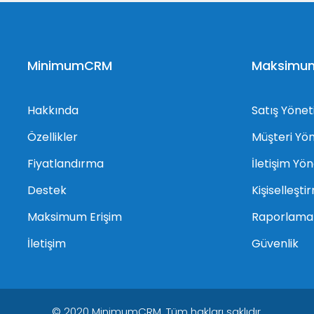
MinimumCRM
Maksimum 
Hakkında
Satış Yönet
Özellikler
Müşteri Yö
Fiyatlandırma
İletişim Yö
Destek
Kişiselleşti
Maksimum Erişim
Raporlama
İletişim
Güvenlik
© 2020 MinimumCRM. Tüm hakları saklıdır.