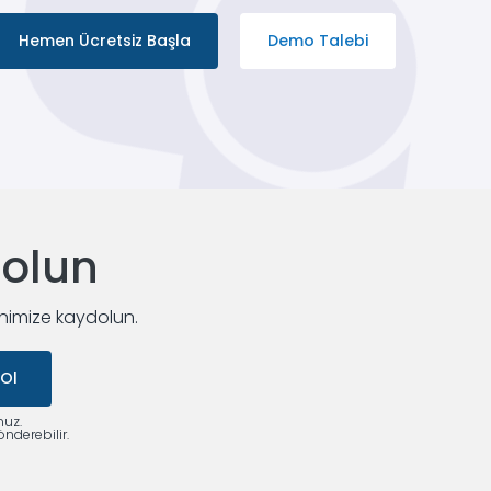
Hemen Ücretsiz Başla
Demo Talebi
dolun
enimize kaydolun.
 Ol
nuz.
nderebilir.