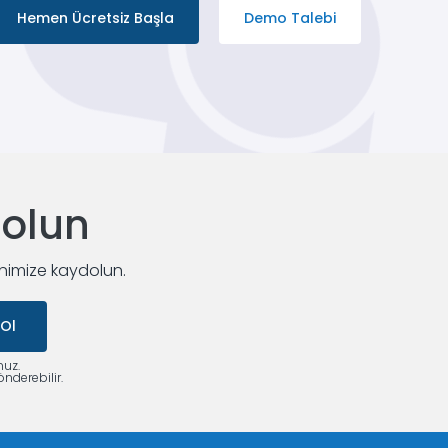
Hemen Ücretsiz Başla
Demo Talebi
dolun
enimize kaydolun.
 Ol
nuz.
nderebilir.