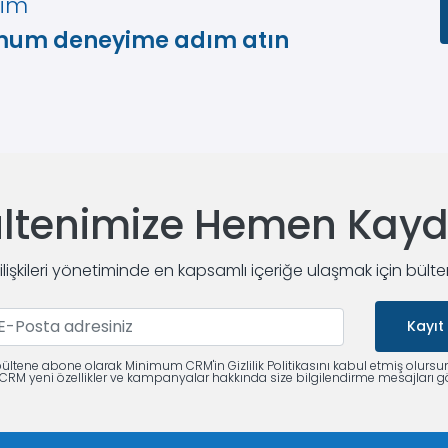
yim
imum deneyime adım atın
ltenimize Hemen Kay
 ilişkileri yönetiminde en kapsamlı içeriğe ulaşmak için bült
Kayıt
ültene abone olarak Minimum CRM'in Gizlilik Politikasını kabul etmiş olursu
M yeni özellikler ve kampanyalar hakkında size bilgilendirme mesajları gö