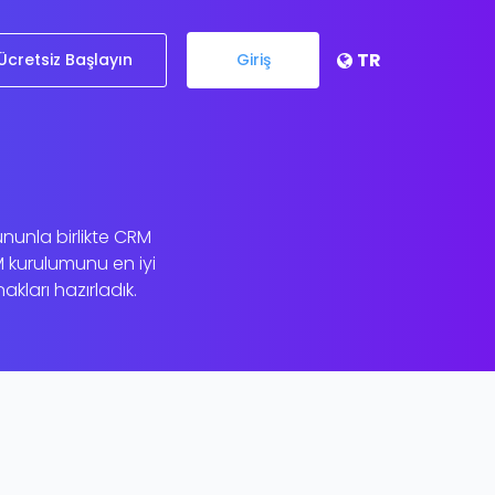
TR
Ücretsiz Başlayın
Giriş
nunla birlikte CRM
M kurulumunu en iyi
kları hazırladık.