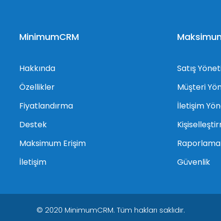
MinimumCRM
Maksimum 
Hakkında
Satış Yönet
Özellikler
Müşteri Yö
Fiyatlandırma
İletişim Yö
Destek
Kişiselleşti
Maksimum Erişim
Raporlama
İletişim
Güvenlik
© 2020 MinimumCRM. Tüm hakları saklıdır.