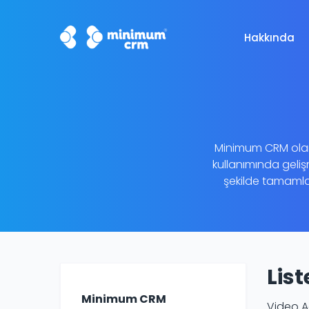
Hakkında
Minimum CRM olara
kullanımında geliş
şekilde tamamlam
Lis
Minimum CRM
Video A