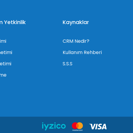
Yetkinlik
Kaynaklar
imi
CRM Nedir?
netimi
Kullanım Rehberi
netimi
S.S.S
rme