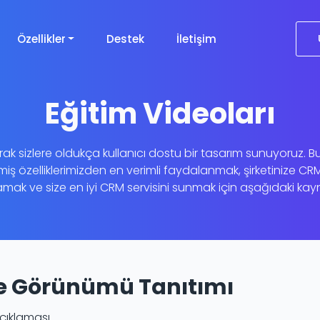
Özellikler
Destek
İletişim
Eğitim Videoları
k sizlere oldukça kullanıcı dostu bir tasarım sunuyoruz. Bu
miş özelliklerimizden en verimli faydalanmak, şirketinize CR
ak ve size en iyi CRM servisini sunmak için aşağıdaki kayna
te Görünümü Tanıtımı
çıklaması